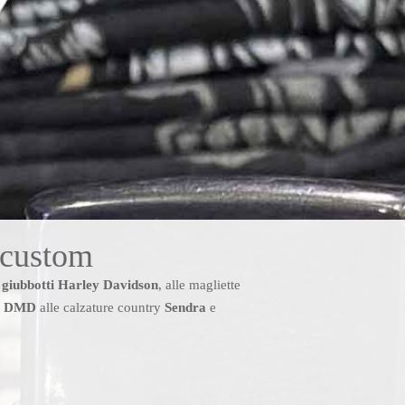
 custom
i
giubbotti Harley Davidson
, alle magliette
e
DMD
alle calzature country
Sendra
e