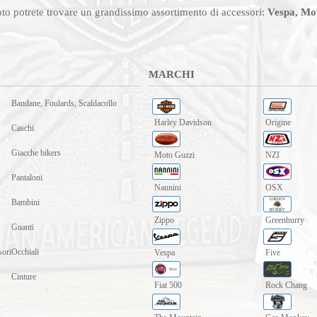
oto potrete trovare un grandissimo assortimento di accessori:
Vespa, Mot
MARCHI
Bandane, Foulards, Scaldacollo
Harley Davidson
Origine
Caschi
Giacche bikers
Moto Guzzi
NZI
Pantaloni
Nannini
OSX
Bambini
Zippo
Greenburry
Guanti
sori
Occhiali
Vespa
Five
Cinture
Fiat 500
Rock Chang