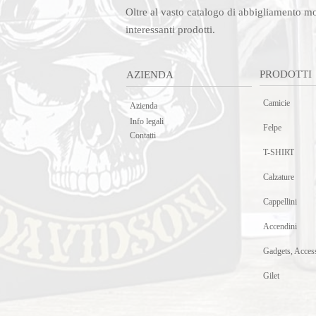
Oltre al vasto catalogo di abbigliamento m
interessanti prodotti.
PRODOTTI
AZIENDA
Camicie
Azienda
Info legali
Felpe
Contatti
T-SHIRT
Calzature
Cappellini
Accendini
Gadgets, Acces
Gilet