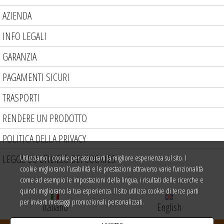
AZIENDA
INFO LEGALI
GARANZIA
PAGAMENTI SICURI
TRASPORTI
RENDERE UN PRODOTTO
POLITICA DELLA PRIVACY
LEGGE SU UTILIZZO DEI COOKIES
Utilizziamo i cookie per assicurarti la migliore esperienza sul sito. I
cookie migliorano l’usabilità e le prestazioni attraverso varie funzionalità
come ad esempio le impostazioni della lingua, i risultati delle ricerche e
quindi migliorano la tua esperienza. Il sito utilizza cookie di terze parti
per inviarti messaggi promozionali personalizzati.
Italiano
English