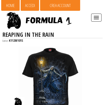
HOME
ACCEDI
CREA ACCOUNT
Espandi
barra
di
navigaz
REAPING IN THE RAIN
K112M101S
Codice: