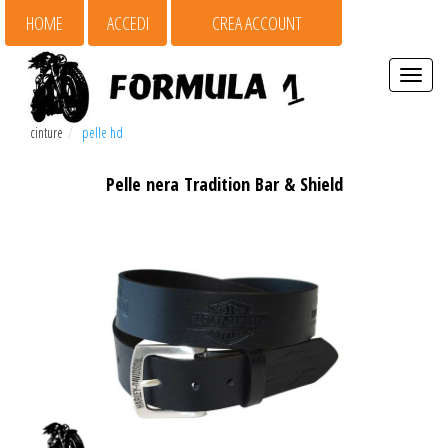
HOME
ACCEDI
CREA ACCOUNT
Espandi
barra
di
cinture
pelle hd
navigaz
Pelle nera Tradition Bar & Shield