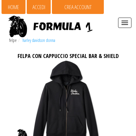
HOME
ACCEDI
CREA ACCOUNT
Espandi
barra
di
felpe
harley davidson donna
navigaz
FELPA CON CAPPUCCIO SPECIAL BAR & SHIELD